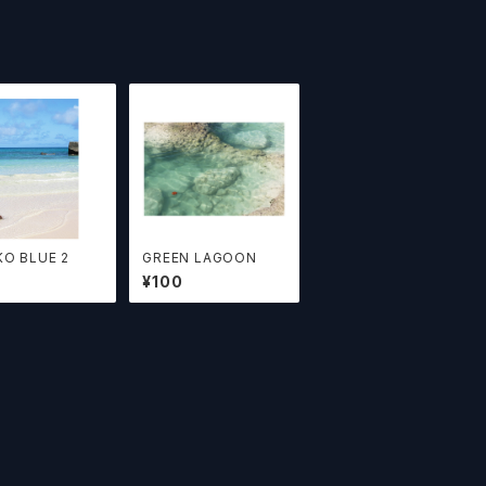
KO BLUE 2
GREEN LAGOON
¥100